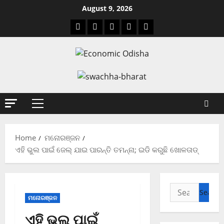
August 9, 2026
Home
ମନୋରଞ୍ଜନ
ଏହି ଭୁଲ ପାଇଁ ଜେଲ୍ ଯାଇ ପାରନ୍ତି ତମନ୍ନା; ଇଡି କରୁଛି ଖୋଳତାଡ୍
ମନୋରଞ୍ଜନ
ଏହି ଭୁଲ ପାଇଁ