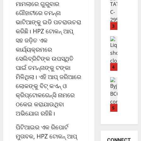
ମାମଲାରେ ଗୁରୁବାର
a
ଏ
ରୁ
r
ବେ
ଗୌହାଟୀରେ ତମନ୍ନା
ବ
e
ଯ
ଦ
ଭାଟିଆଙ୍କୁ ଇଡି ପଚରାଉଚରା
M
ବା
ଳି
3
କରିଛି। HPZ ଟୋକନ୍ ଆପ୍
a
ନ
ଯି
r
ଟ୍ରେଣ୍ଡିଂ ନ୍ୟ
ସହ ଜଡ଼ିତ ଏକ
ଙ୍କ
ବ
C
k
ପା
ଏ
କାର୍ଯ୍ୟକ୍ରମରେ
y
e
ଇଁ
ହି
ସେଲିବ୍ରିଟିଙ୍କ ଉପସ୍ଥିତି
c
t
ଆ
ସ
l
ପାଇଁ ତମନ୍ନାଙ୍କୁ ଟଙ୍କା
;
4
ସି
ବୁ
o
ନା
ବ
ନି
ମିଳିଥିଲା। ଏହି ଆପ୍ ଜରିଆରେ
ବିଜନେସ୍
n
ଲି
T
ୟ
ଲୋକଙ୍କୁ ବିଟ୍ କଏନ୍ ଓ
ସୁ
e
ଗ୍ରା
A
ମ
ପ୍ରି
କ୍ରିପ୍ଟୋକରେନ୍ସି ନାମରେ
U
ଫ୍
T
ମ
p
ଭି
A
October
ଠକେଇ କରାଯାଉଥିବା
କୋ
5
d
ତ
ର
31,
ଅଭିଯୋଗ ରହିଛି।
ର୍ଟ
a
ରେ
2024
ବି
ଙ୍କ
t
ବି
ମା
ପିଟିଆଇର ଏକ ରିପୋର୍ଟ
0
ଛା
e
ଗ୍ରୀ
ନ
ଟ
ମୁତାବକ, HPZ ଟୋକନ୍ ଆପ୍
;
ନ୍
CONNECT