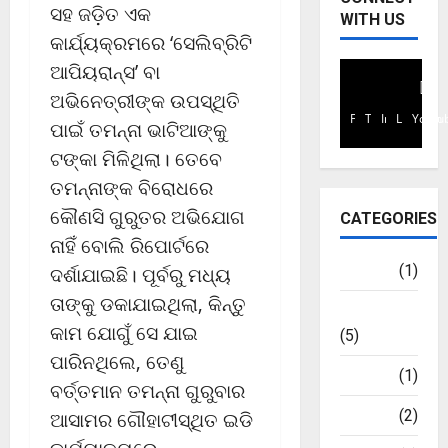
;
ବା
ସି
October
ସହ ଜଡ଼ିତ ଏକ
WITH US
B
ତ୍ୟା
ଗ
28,
କାର୍ଯ୍ୟକ୍ରମରେ ‘ସେଲିବ୍ରିଟି
C
ରେ
ନା
2024
ଆପିୟରାନ୍ସ’ ବା
C
ବ
ଲ୍
0
I
ନ୍ଦ
ଅଭିନେତ୍ରୀଙ୍କ ଉପସ୍ଥିତି
କୁ
ର
October
Facebook
Twitter
Instagram
Linkedin
Youtu
ପାଇଁ ତମନ୍ନା ଭାଟିଆଙ୍କୁ
1
ହି
29,
ଟଙ୍କା ମିଳିଥିଲା। ତେବେ
5
2024
ବ
8
ମ
ତମନ୍ନାଙ୍କ ବିରୋଧରେ
0
କୋ
ଦ
କୌଣସି ଗୁରୁତର ଅଭିଯୋଗ
CATEGORIES
ଟି
ଦୋ
ନାହିଁ ବୋଲି ରିପୋର୍ଟରେ
ତ
କା
ଣ୍ଡ
ନ
Health
(1)
ଦର୍ଶାଯାଇଛି। ପୂର୍ବରୁ ମଧ୍ୟ
ଗ
ତାଙ୍କୁ ଡକାଯାଇଥିଲା, କିନ୍ତୁ
Newsbeat
ଣି
October
କାମ ଯୋଗୁଁ ସେ ଯାଇ
ବ
(5)
23,
B
2024
ପାରିନଥିଲେ, ତେଣୁ
Sports
(1)
y
ବର୍ତ୍ତମାନ ତମନ୍ନା ଗୁରୁବାର
0
j
Stories
(2)
ଆସାମର ଗୌହାଟୀସ୍ଥିତ ଇଡି
u
’