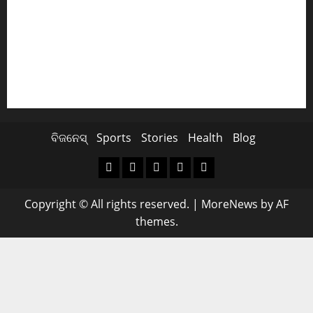
ଖସିଲା Share Market; ନାଲି ଗ୍ରାଫ୍ ଭିତରେ ବି ଗ୍ରୀନ୍ ସିଗନାଲ୍
ଏବେ ଯବାନଙ୍କ ପାଇଁ ଆସିବ TATAର ବିମାନ
Cyclone Update; ବାତ୍ୟାରେ ବନ୍ଦ ରହିବ ମଦ ଦୋକାନ
ସୁପ୍ରିମକୋର୍ଟଙ୍କ ଛାଟ; BCCIକୁ 158 କୋଟି ତଣ୍ଡ ଗଣିବ Byju’s
ବିଜନେସ୍
Sports
Stories
Health
Blog
Copyright © All rights reserved.
|
MoreNews
by AF
themes.