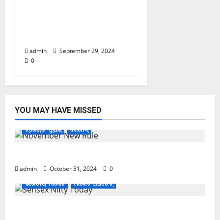
ବକ୍ସ ଅଫିସରେ Deveraର
ରାଜ୍: ଦୁଇ ଦିନରେ ୨ ଶହ କୋଟି
ଟପିଲା
admin
September 29, 2024
0
YOU MAY HAVE MISSED
ଟ୍ରେଣ୍ଡିଂ ନ୍ୟୁଜ୍
ବିଜନେସ୍
November ପହିଲାରୁ ବଦଳିଯିବ ଏହି ସବୁ ନିୟମ
admin
October 31, 2024
0
ଭାରତୀୟ ମାର୍କେଟ
ମାର୍କେଟ ଅପଡେଟ୍
ଖସିଲା Share Market; ନାଲି ଗ୍ରାଫ୍ ଭିତରେ ବି ଗ୍ରୀନ୍