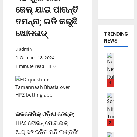
ଜେଲ୍ ଯାଇ ପାରନ୍ତି
ତମନ୍ନା; ଇଡି କରୁଛି
ଖୋଳତାଡ୍
TRENDING
NEWS
admin
ଟ୍ରେଣ୍ଡିଂ ନ୍
October 18, 2024
ବିଜନେସ୍
1 minute read
0
N
o
v
1
e
m
ଭାରତୀୟ ମା
ମାର୍କେଟ ଅପ
b
ଖ
e
ଇକନୋମିକ୍ ଓଡ଼ିଶା ଡେସ୍କ;
ସି
r
ଲା
ପ
HPZ ଟୋକନ୍ ମୋବାଇଲ୍
2
S
ହି
ଆପ୍ ସହ ଜଡ଼ିତ ମନି ଲଣ୍ଡରିଂ
h
ଲା
ବିଜନେସ୍