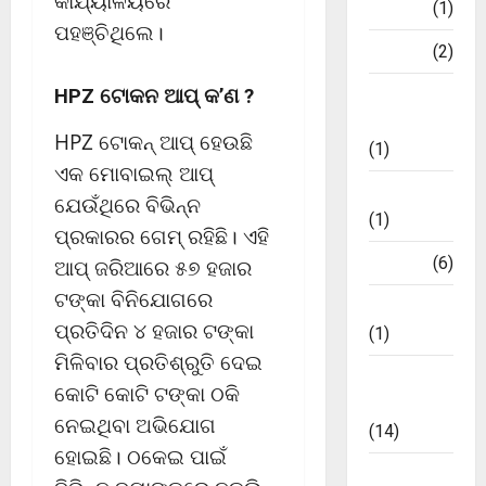
କାର୍ଯ୍ୟାଳୟରେ
Tech
(1)
s
ପହଞ୍ଚିଥିଲେ।
World
(2)
October
23,
HPZ ଟୋକନ ଆପ୍ କ’ଣ ?
ଅଦାଲତ
2024
ଶୁଣାଣି
HPZ ଟୋକନ୍ ଆପ୍ ହେଉଛି
(1)
0
ଏକ ମୋବାଇଲ୍ ଆପ୍
କ୍ୟାରିୟର୍
ଯେଉଁଥିରେ ବିଭିନ୍ନ
(1)
ପ୍ରକାରର ଗେମ୍ ରହିଛି। ଏହି
ଖେଳ
(6)
ଆପ୍ ଜରିଆରେ ୫୭ ହଜାର
ଟଙ୍କା ବିନିଯୋଗରେ
ଜୀବନଚର୍ଯ୍ୟା
ପ୍ରତିଦିନ ୪ ହଜାର ଟଙ୍କା
(1)
ମିଳିବାର ପ୍ରତିଶ୍ରୁତି ଦେଇ
ଟ୍ରେଣ୍ଡିଂ
କୋଟି କୋଟି ଟଙ୍କା ଠକି
ନ୍ୟୁଜ୍
ନେଇଥିବା ଅଭିଯୋଗ
(14)
ହୋଇଛି। ଠକେଇ ପାଇଁ
ବିଜନେସ୍