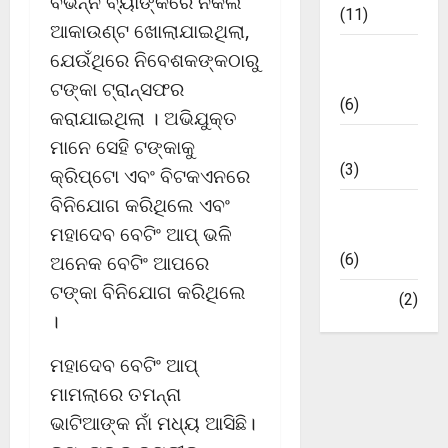
ବିଭିନ୍ନ ବ୍ୟାଙ୍କରେ ନକଲି
(11)
ଆକାଉଣ୍ଟ ଖୋଲାଯାଇଥିଲା,
ଭାରତୀୟ
ଯେଉଁଥିରେ ନିବେଶକଙ୍କଠାରୁ
ମାର୍କେଟ
ଟଙ୍କା ଟ୍ରାନ୍ସଫର
(6)
କରାଯାଇଥିଲା । ଅଭିଯୁକ୍ତ
ମାନେ ସେହି ଟଙ୍କାକୁ
ମନୋରଞ୍ଜନ
(3)
କ୍ରିପ୍ଟୋ ଏବଂ ବିଟକଏନରେ
ବିନିଯୋଗ କରିଥିଲେ ଏବଂ
ମାର୍କେଟ
ମହାଦେବ ବେଟିଂ ଆପ୍ ଭଳି
ଅପଡେଟ୍
ଅନେକ ବେଟିଂ ଆପରେ
(6)
ଟଙ୍କା ବିନିଯୋଗ କରିଥିଲେ
ରାଜନୀତି
(2)
।
ମହାଦେବ ବେଟିଂ ଆପ୍
ମାମଲାରେ ତମନ୍ନା
ଭାଟିଆଙ୍କ ନାଁ ମଧ୍ୟ ଆସିଛି।