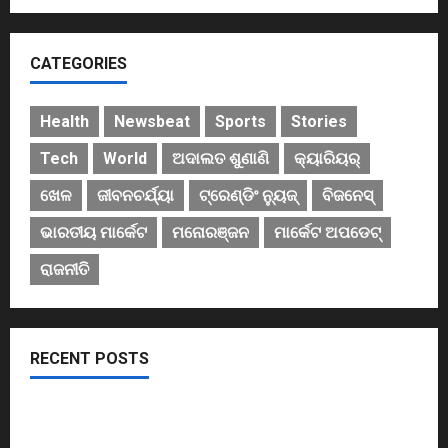
CATEGORIES
Health
Newsbeat
Sports
Stories
Tech
World
ଅଦାଲତ ଶୁଣାଣି
କ୍ୟାରିୟର୍
ଖେଳ
ଜୀବନଚର୍ଯ୍ୟା
ଟ୍ରେଣ୍ଡିଂ ନ୍ୟୁଜ୍
ବିଜନେସ୍
ଭାରତୀୟ ମାର୍କେଟ
ମନୋରଞ୍ଜନ
ମାର୍କେଟ ଅପଡେଟ୍
ରାଜନୀତି
RECENT POSTS
November ପହିଲାରୁ ବଦଳିଯିବ ଏହି ସବୁ ନିୟମ