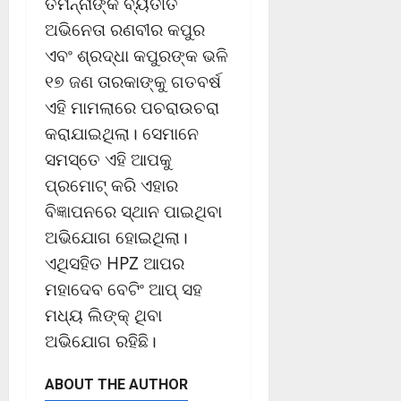
ତମନ୍ନାଙ୍କ ବ୍ୟତୀତ
ଅଭିନେତା ରଣବୀର କପୁର
ଏବଂ ଶ୍ରଦ୍ଧା କପୁରଙ୍କ ଭଳି
୧୭ ଜଣ ତାରକାଙ୍କୁ ଗତବର୍ଷ
ଏହି ମାମଲାରେ ପଚରାଉଚରା
କରାଯାଇଥିଲା। ସେମାନେ
ସମସ୍ତେ ଏହି ଆପକୁ
ପ୍ରମୋଟ୍ କରି ଏହାର
ବିଜ୍ଞାପନରେ ସ୍ଥାନ ପାଇଥିବା
ଅଭିଯୋଗ ହୋଇଥିଲା।
ଏଥିସହିତ HPZ ଆପର
ମହାଦେବ ବେଟିଂ ଆପ୍ ସହ
ମଧ୍ୟ ଲିଙ୍କ୍ ଥିବା
ଅଭିଯୋଗ ରହିଛି।
ABOUT THE AUTHOR