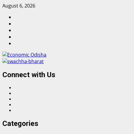
Skip
August 6, 2026
to
Facebook
content
Twitter
Instagram
Linkedin
Youtube
Connect with Us
Facebook
Twitter
Instagram
Linkedin
Youtube
Categories