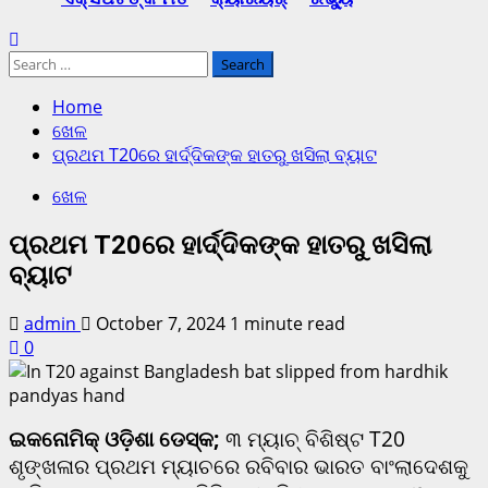
Search
for:
Home
ଖେଳ
ପ୍ରଥମ T20ରେ ହାର୍ଦ୍ଦିକଙ୍କ ହାତରୁ ଖସିଲା ବ୍ୟାଟ
ଖେଳ
ପ୍ରଥମ T20ରେ ହାର୍ଦ୍ଦିକଙ୍କ ହାତରୁ ଖସିଲା
ବ୍ୟାଟ
admin
October 7, 2024
1 minute read
0
ଇକନୋମିକ୍ ଓଡ଼ିଶା ଡେସ୍କ;
୩ ମ୍ୟାଚ୍ ବିଶିଷ୍ଟ T20
ଶୃଙ୍ଖଳାର ପ୍ରଥମ ମ୍ୟାଚରେ ରବିବାର ଭାରତ ବାଂଲାଦେଶକୁ