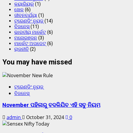
କ୍ୟାରିୟର୍
(1)
ଖେଳ
(6)
ଜୀବନଚର୍ଯ୍ୟା
(1)
ଟ୍ରେଣ୍ଡିଂ ନ୍ୟୁଜ୍
(14)
ବିଜନେସ୍
(11)
ଭାରତୀୟ ମାର୍କେଟ
(6)
ମନୋରଞ୍ଜନ
(3)
ମାର୍କେଟ ଅପଡେଟ୍
(6)
ରାଜନୀତି
(2)
You may have missed
ଟ୍ରେଣ୍ଡିଂ ନ୍ୟୁଜ୍
ବିଜନେସ୍
November ପହିଲାରୁ ବଦଳିଯିବ ଏହି ସବୁ ନିୟମ
admin
October 31, 2024
0