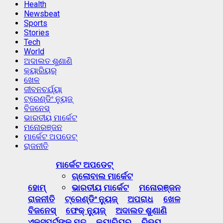
Health
Newsbeat
Sports
Stories
Tech
World
ଅଦାଲତ ଶୁଣାଣି
କ୍ୟାରିୟର୍
ଖେଳ
ଜୀବନଚର୍ଯ୍ୟା
ଟ୍ରେଣ୍ଡିଂ ନ୍ୟୁଜ୍
ବିଜନେସ୍
ଭାରତୀୟ ମାର୍କେଟ
ମନୋରଞ୍ଜନ
ମାର୍କେଟ ଅପଡେଟ୍
ରାଜନୀତି
Primary
ମାର୍କେଟ ଅପଡେଟ୍
Menu
ଗ୍ଲୋବାଲ ମାର୍କେଟ
ହୋମ୍
ଭାରତୀୟ ମାର୍କେଟ
ମନୋରଞ୍ଜନ
ରାଜନୀତି
ଟ୍ରେଣ୍ଡିଂ ନ୍ୟୁଜ୍
ଅପରାଧ
ଖେଳ
ବିଜନେସ୍
ଫେକ୍ ନ୍ୟୁଜ୍
ଅଦାଲତ ଶୁଣାଣି
ଏକ୍ସପର୍ଟଙ୍କ ମତ
କ୍ୟାରିୟର୍
ରିଭ୍ୟୁ