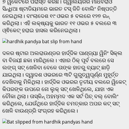
୭ ୱିକେଟରେ ପରାସ୍ତ କରିଛି। ଗ୍ୱାଲିୟରର ମାଧବରାଓ
ସିନ୍ଧିଆ ଷ୍ଟାଡିୟମରେ ଭାରତ ଟସ୍ ଜିତି ବୋଲିଂ ନିଷ୍ପତ୍ତି
ନେଇଥିଲା। ବାଂଲାଦେଶ ୧୯ ଓଭର ୫ ବଲରେ ୧୨୭ ରନ୍
କରିଥିଲା। ଏହି ଲକ୍ଷ୍ୟକୁ ଭାରତ ୧୧ ଓଭର ୫ ବଲରେ ୩
ଓ୍ଵିକେଟ୍ ହରାଇ ହାସଲ କରିନେଇଥିଲା।
ଦଳର ଷ୍ଟାର ଅଲରାଉଣ୍ଡର ହାର୍ଦ୍ଦିକ ପାଣ୍ଡ୍ୟା ୱିନିଂ ସିକ୍ଲ
ବା ବିଜୟୀ ଛକା ମାରିଥିଲେ। ଏହାର ଠିକ୍ ପୂର୍ବ ବଲରେ ସେ
ଲଙ୍ଗ୍ ସଟ୍ ଖେଳିବା ବେଳେ ତାଙ୍କ ହାତରୁ ବ୍ୟାଟ୍ ଛାଡ଼ି
ଯାଇଥିଲା। ଦ୍ୱାଦଶ ଓଭରରେ ୩ଟି ଗୁରୁତ୍ୱପୂର୍ଣ୍ଣ ମୁହୂର୍ତ୍ତ
ଦେଖିବାକୁ ମିଳିଥିଲା। ହାର୍ଦ୍ଦିକ ଓଭରର ତୃତୀୟ ବଲରେ ୱିକେଟ୍
କିପରଙ୍କ ଉପରେ ନୋ ଲୁକ୍ ସଟ୍ ଖେଳିଥିଲେ, ଯାହା ଏକ
ଚୌକା ଥିଲା। ତାସ୍କିନ୍ ଅହମ୍ମଦ ଏକ ସର୍ଟ ପିଚ୍ ବଲ୍ ବୋଲିଂ
କରିଥିଲେ, ଯେଉଁଥିରେ ହାର୍ଦ୍ଦିକ ଚମତ୍କାର ଅପର କଟ୍ ସଟ୍
ଖେଳି ବାଉଣ୍ଡ୍ରି ସଂଗ୍ରହ କରିଥିଲେ।