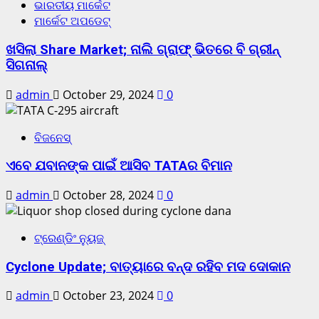
ଭାରତୀୟ ମାର୍କେଟ
ମାର୍କେଟ ଅପଡେଟ୍
ଖସିଲା Share Market; ନାଲି ଗ୍ରାଫ୍ ଭିତରେ ବି ଗ୍ରୀନ୍
ସିଗନାଲ୍
admin
October 29, 2024
0
ବିଜନେସ୍
ଏବେ ଯବାନଙ୍କ ପାଇଁ ଆସିବ TATAର ବିମାନ
admin
October 28, 2024
0
ଟ୍ରେଣ୍ଡିଂ ନ୍ୟୁଜ୍
Cyclone Update; ବାତ୍ୟାରେ ବନ୍ଦ ରହିବ ମଦ ଦୋକାନ
admin
October 23, 2024
0