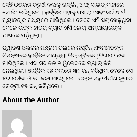
ସେହି ଓଭରର ଚତୁର୍ଥ ବଲକୁ ତାସ୍କିନ୍ ଅଫ୍ ସାଇଡ୍ ବାହାରେ
ବୋଲିଂ କରିଥିଲେ। ହାର୍ଦ୍ଦିକ ଏହାକୁ ପଏଣ୍ଟ ଏବଂ ସର୍ଟ ଥାର୍ଡ
ମ୍ୟାନଙ୍କ ମଧ୍ୟରେ ମାରିଥିଲେ। ତେବେ ଏହି ସଟ୍ ଖେଳୁଥିବା
ବେଳେ ତାଙ୍କ ହାତରୁ ବ୍ୟାଟ ଖସି ଲେଗ୍ ଅମ୍ପାୟାରଙ୍କ
ପାଖରେ ପଡ଼ିଥିଲା।
ଦ୍ୱାଦଶ ଓଭରର ପଞ୍ଚମ ବଲରେ ତାସ୍କିନ୍ ଅହମ୍ମଦଙ୍କ
ବିପକ୍ଷରେ ହାର୍ଦ୍ଦିକ ପାଣ୍ଡ୍ୟା ମିଡ୍ ଓ୍ଵିକେଟ୍ ଦିଗରେ ଛକା
ମାରିଥିଲେ। ଏହା ସହ ଦଳ ୭ ୱିକେଟରେ ମ୍ୟାଚ୍ ଜିତି
ନେଇଥିଲା। ହାର୍ଦ୍ଦିକ ୧୬ ବଲରେ ୩୯ ରନ୍ କରିଥିବା ବେଳେ ସେ
୫ଟି ଚୌକା ଓ ୨ଟି ଛକା ମାରିଥିଲେ। ତାଙ୍କ ସହ ନୀତୀଶ କୁମାର
ରେଡ୍ଡୀ ୧୫ ରନ୍ କରିଥିଲେ।
About the Author