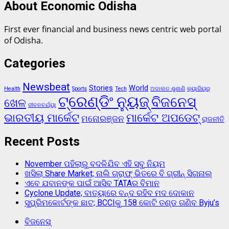
About Economic Odisha
First ever financial and business news centric web portal
of Odisha.
Categories
Newsbeat
Stories
World
Health
Sports
Tech
ଅଦାଲତ ଶୁଣାଣି
କ୍ୟାରିୟର୍
ଟ୍ରେଣ୍ଡିଂ ନ୍ୟୁଜ୍
ବିଜନେସ୍
ଖେଳ
ଜୀବନଚର୍ଯ୍ୟା
ଭାରତୀୟ ମାର୍କେଟ
ମାର୍କେଟ ଅପଡେଟ୍
ମନୋରଞ୍ଜନ
ରାଜନୀତି
Recent Posts
November ପହିଲାରୁ ବଦଳିଯିବ ଏହି ସବୁ ନିୟମ
ଖସିଲା Share Market; ନାଲି ଗ୍ରାଫ୍ ଭିତରେ ବି ଗ୍ରୀନ୍ ସିଗନାଲ୍
ଏବେ ଯବାନଙ୍କ ପାଇଁ ଆସିବ TATAର ବିମାନ
Cyclone Update; ବାତ୍ୟାରେ ବନ୍ଦ ରହିବ ମଦ ଦୋକାନ
ସୁପ୍ରିମକୋର୍ଟଙ୍କ ଛାଟ; BCCIକୁ 158 କୋଟି ତଣ୍ଡ ଗଣିବ Byju’s
ବିଜନେସ୍