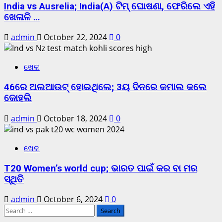
India vs Ausrelia; India(A) ଟିମ୍ ଘୋଷଣା, ଫେରିଲେ ଏହି
ଖେଳାଳି …
admin
October 22, 2024
0
ଖେଳ
46ରେ ଅଲଆଉଟ୍ ହୋଇଥିଲେ; 3ୟ ଦିନରେ କମାଲ କଲେ
କୋହଲି
admin
October 18, 2024
0
ଖେଳ
T20 Women’s world cup; ଭାରତ ପାଇଁ କର ବା ମର
ସ୍ଥିତି
admin
October 6, 2024
0
Search
for: