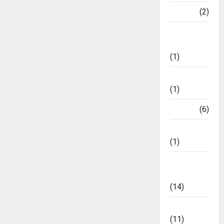
World
(2)
October
23,
ଅଦାଲତ
2024
ଶୁଣାଣି
(1)
0
କ୍ୟାରିୟର୍
(1)
ଖେଳ
(6)
ଜୀବନଚର୍ଯ୍ୟା
(1)
ଟ୍ରେଣ୍ଡିଂ
ନ୍ୟୁଜ୍
(14)
ବିଜନେସ୍
(11)