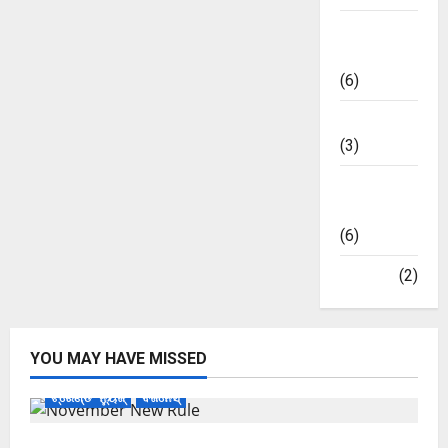
ଭାରତୀୟ
ମାର୍କେଟ
(6)
ମନୋରଞ୍ଜନ
(3)
ମାର୍କେଟ
ଅପଡେଟ୍
(6)
ରାଜନୀତି
(2)
YOU MAY HAVE MISSED
ଟ୍ରେଣ୍ଡିଂ ନ୍ୟୁଜ୍
ବିଜନେସ୍