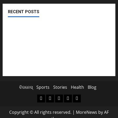
RECENT POSTS
November ପହିଲାରୁ ବଦଳିଯିବ ଏହି ସବୁ ନିୟମ
ଖସିଲା Share Market; ନାଲି ଗ୍ରାଫ୍ ଭିତରେ ବି ଗ୍ରୀନ୍ ସିଗନାଲ୍
ଏବେ ଯବାନଙ୍କ ପାଇଁ ଆସିବ TATAର ବିମାନ
Cyclone Update; ବାତ୍ୟାରେ ବନ୍ଦ ରହିବ ମଦ ଦୋକାନ
ସୁପ୍ରିମକୋର୍ଟଙ୍କ ଛାଟ; BCCIକୁ 158 କୋଟି ତଣ୍ଡ ଗଣିବ Byju’s
ବିଜନେସ୍
Sports
Stories
Health
Blog
Copyright © All rights reserved.
|
MoreNews
by AF