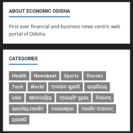
ABOUT ECONOMIC ODISHA
First ever financial and business news centric web
portal of Odisha.
CATEGORIES
Health
Newsbeat
Sports
Stories
Tech
World
ଅଦାଲତ ଶୁଣାଣି
କ୍ୟାରିୟର୍
ଖେଳ
ଜୀବନଚର୍ଯ୍ୟା
ଟ୍ରେଣ୍ଡିଂ ନ୍ୟୁଜ୍
ବିଜନେସ୍
ଭାରତୀୟ ମାର୍କେଟ
ମନୋରଞ୍ଜନ
ମାର୍କେଟ ଅପଡେଟ୍
ରାଜନୀତି