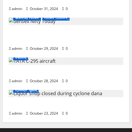
November ପହିଲାରୁ ବଦଳିଯିବ ଏହି ସବୁ ନିୟମ
admin
October 31, 2024
0
ଭାରତୀୟ ମାର୍କେଟ
ମାର୍କେଟ ଅପଡେଟ୍
ଖସିଲା Share Market; ନାଲି ଗ୍ରାଫ୍ ଭିତରେ ବି ଗ୍ରୀନ୍
ସିଗନାଲ୍
admin
October 29, 2024
0
ବିଜନେସ୍
ଏବେ ଯବାନଙ୍କ ପାଇଁ ଆସିବ TATAର ବିମାନ
admin
October 28, 2024
0
ଟ୍ରେଣ୍ଡିଂ ନ୍ୟୁଜ୍
Cyclone Update; ବାତ୍ୟାରେ ବନ୍ଦ ରହିବ ମଦ ଦୋକାନ
admin
October 23, 2024
0