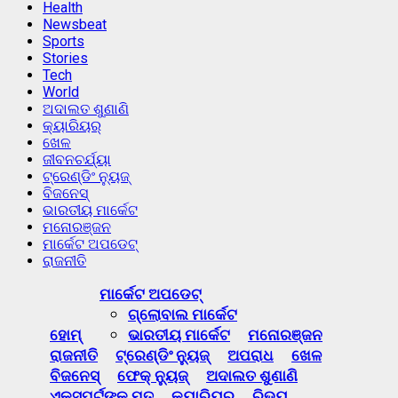
Health
Newsbeat
Sports
Stories
Tech
World
ଅଦାଲତ ଶୁଣାଣି
କ୍ୟାରିୟର୍
ଖେଳ
ଜୀବନଚର୍ଯ୍ୟା
ଟ୍ରେଣ୍ଡିଂ ନ୍ୟୁଜ୍
ବିଜନେସ୍
ଭାରତୀୟ ମାର୍କେଟ
ମନୋରଞ୍ଜନ
ମାର୍କେଟ ଅପଡେଟ୍
ରାଜନୀତି
Primary
ମାର୍କେଟ ଅପଡେଟ୍
Menu
ଗ୍ଲୋବାଲ ମାର୍କେଟ
ହୋମ୍
ଭାରତୀୟ ମାର୍କେଟ
ମନୋରଞ୍ଜନ
ରାଜନୀତି
ଟ୍ରେଣ୍ଡିଂ ନ୍ୟୁଜ୍
ଅପରାଧ
ଖେଳ
ବିଜନେସ୍
ଫେକ୍ ନ୍ୟୁଜ୍
ଅଦାଲତ ଶୁଣାଣି
ଏକ୍ସପର୍ଟଙ୍କ ମତ
କ୍ୟାରିୟର୍
ରିଭ୍ୟୁ