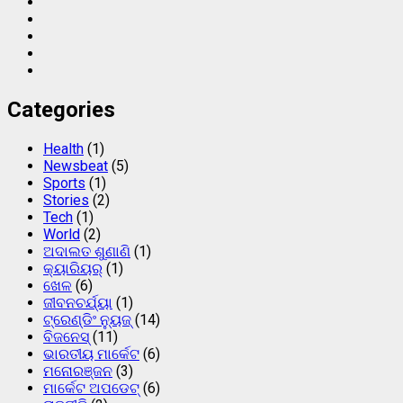
Facebook
Twitter
Instagram
Linkedin
Youtube
Categories
Health
(1)
Newsbeat
(5)
Sports
(1)
Stories
(2)
Tech
(1)
World
(2)
ଅଦାଲତ ଶୁଣାଣି
(1)
କ୍ୟାରିୟର୍
(1)
ଖେଳ
(6)
ଜୀବନଚର୍ଯ୍ୟା
(1)
ଟ୍ରେଣ୍ଡିଂ ନ୍ୟୁଜ୍
(14)
ବିଜନେସ୍
(11)
ଭାରତୀୟ ମାର୍କେଟ
(6)
ମନୋରଞ୍ଜନ
(3)
ମାର୍କେଟ ଅପଡେଟ୍
(6)