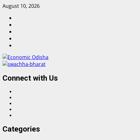
Skip
August 10, 2026
to
Facebook
content
Twitter
Instagram
Linkedin
Youtube
Connect with Us
Facebook
Twitter
Instagram
Linkedin
Youtube
Categories