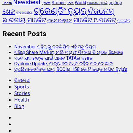
Newsbeat
Stories
World
Health
Sports
Tech
ଅଦାଲତ ଶୁଣାଣି
କ୍ୟାରିୟର୍
ଟ୍ରେଣ୍ଡିଂ ନ୍ୟୁଜ୍
ବିଜନେସ୍
ଖେଳ
ଜୀବନଚର୍ଯ୍ୟା
ଭାରତୀୟ ମାର୍କେଟ
ମାର୍କେଟ ଅପଡେଟ୍
ମନୋରଞ୍ଜନ
ରାଜନୀତି
Recent Posts
November ପହିଲାରୁ ବଦଳିଯିବ ଏହି ସବୁ ନିୟମ
ଖସିଲା Share Market; ନାଲି ଗ୍ରାଫ୍ ଭିତରେ ବି ଗ୍ରୀନ୍ ସିଗନାଲ୍
ଏବେ ଯବାନଙ୍କ ପାଇଁ ଆସିବ TATAର ବିମାନ
Cyclone Update; ବାତ୍ୟାରେ ବନ୍ଦ ରହିବ ମଦ ଦୋକାନ
ସୁପ୍ରିମକୋର୍ଟଙ୍କ ଛାଟ; BCCIକୁ 158 କୋଟି ତଣ୍ଡ ଗଣିବ Byju’s
ବିଜନେସ୍
Sports
Stories
Health
Blog
Facebook
Twitter
Instagram