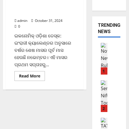
November ପହିଲାରୁ ବଦଳିଯିବ
ଏହି ସବୁ ନିୟମ
admin
October 31, 2024
TRENDING
0
NEWS
ଇକନୋମିକ୍ ଓଡ଼ିଶା ଡେସ୍କ:
ଇଂରାଜୀ କ୍ୟାଲେଣ୍ଡର ଅନୁସାରେ
ଟ୍ରେଣ୍ଡିଂ ନ୍
ବର୍ଷର ଶେଷ ମାସର ପୂର୍ବ ମାସ
ବିଜନେସ୍
ହେଉଛି ନଭେମ୍ବର। ଏହି ମାସର
N
o
ପ୍ରଥମ ସପ୍ତାହରୁ...
v
1
Read More
e
m
ଭାରତୀୟ ମା
ମାର୍କେଟ ଅପ
b
ଖ
e
ସି
r
ଲା
ପ
2
S
ହି
h
ଲା
ବିଜନେସ୍
a
ଏ
ରୁ