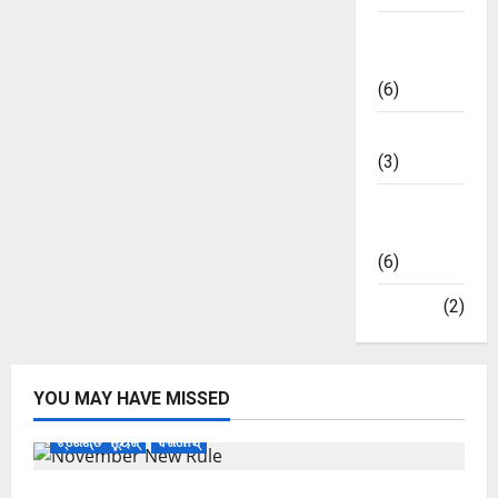
ଭାରତୀୟ
ମାର୍କେଟ
(6)
ମନୋରଞ୍ଜନ
(3)
ମାର୍କେଟ
ଅପଡେଟ୍
(6)
ରାଜନୀତି
(2)
YOU MAY HAVE MISSED
ଟ୍ରେଣ୍ଡିଂ ନ୍ୟୁଜ୍
ବିଜନେସ୍