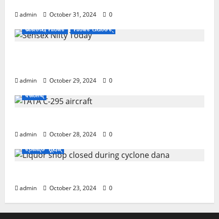
November ପହିଲାରୁ ବଦଳିଯିବ ଏହି ସବୁ ନିୟମ
admin
October 31, 2024
0
ଭାରତୀୟ ମାର୍କେଟ
ମାର୍କେଟ ଅପଡେଟ୍
ଖସିଲା Share Market; ନାଲି ଗ୍ରାଫ୍ ଭିତରେ ବି ଗ୍ରୀନ୍
ସିଗନାଲ୍
admin
October 29, 2024
0
ବିଜନେସ୍
ଏବେ ଯବାନଙ୍କ ପାଇଁ ଆସିବ TATAର ବିମାନ
admin
October 28, 2024
0
ଟ୍ରେଣ୍ଡିଂ ନ୍ୟୁଜ୍
Cyclone Update; ବାତ୍ୟାରେ ବନ୍ଦ ରହିବ ମଦ ଦୋକାନ
admin
October 23, 2024
0