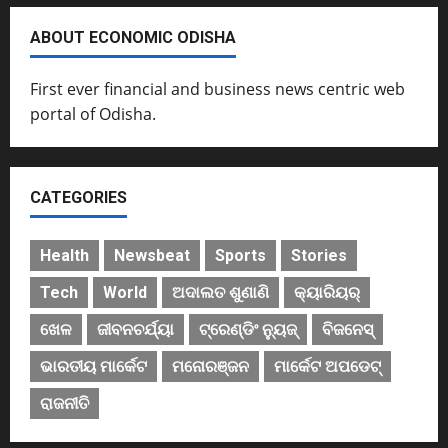
ABOUT ECONOMIC ODISHA
First ever financial and business news centric web
portal of Odisha.
CATEGORIES
Health
Newsbeat
Sports
Stories
Tech
World
ଅଦାଲତ ଶୁଣାଣି
କ୍ୟାରିୟର୍
ଖେଳ
ଜୀବନଚର୍ଯ୍ୟା
ଟ୍ରେଣ୍ଡିଂ ନ୍ୟୁଜ୍
ବିଜନେସ୍
ଭାରତୀୟ ମାର୍କେଟ
ମନୋରଞ୍ଜନ
ମାର୍କେଟ ଅପଡେଟ୍
ରାଜନୀତି