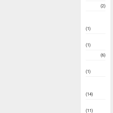
World
(2)
October
23,
ଅଦାଲତ
2024
ଶୁଣାଣି
(1)
0
କ୍ୟାରିୟର୍
(1)
ଖେଳ
(6)
ଜୀବନଚର୍ଯ୍ୟା
(1)
ଟ୍ରେଣ୍ଡିଂ
ନ୍ୟୁଜ୍
(14)
ବିଜନେସ୍
(11)