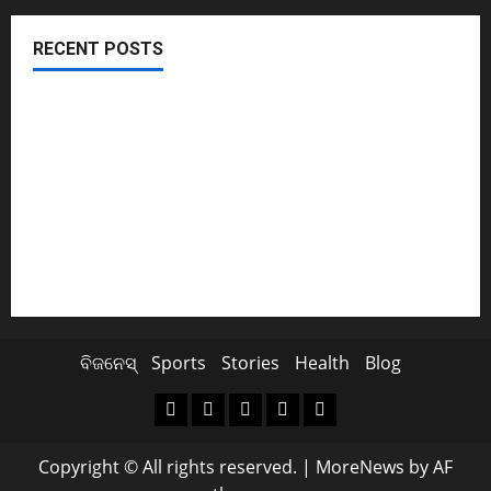
RECENT POSTS
November ପହିଲାରୁ ବଦଳିଯିବ ଏହି ସବୁ ନିୟମ
ଖସିଲା Share Market; ନାଲି ଗ୍ରାଫ୍ ଭିତରେ ବି ଗ୍ରୀନ୍ ସିଗନାଲ୍
ଏବେ ଯବାନଙ୍କ ପାଇଁ ଆସିବ TATAର ବିମାନ
Cyclone Update; ବାତ୍ୟାରେ ବନ୍ଦ ରହିବ ମଦ ଦୋକାନ
ସୁପ୍ରିମକୋର୍ଟଙ୍କ ଛାଟ; BCCIକୁ 158 କୋଟି ତଣ୍ଡ ଗଣିବ Byju’s
ବିଜନେସ୍
Sports
Stories
Health
Blog
Copyright © All rights reserved.
|
MoreNews
by AF