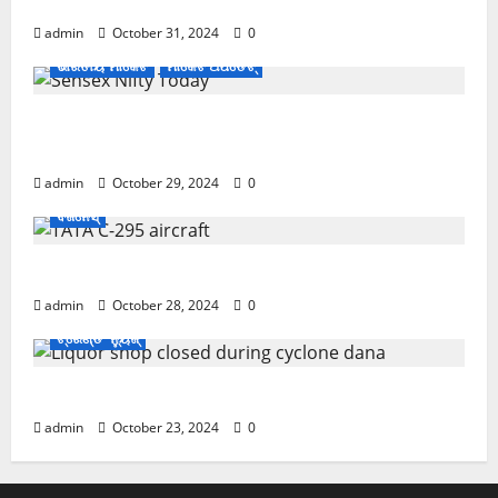
November ପହିଲାରୁ ବଦଳିଯିବ ଏହି ସବୁ ନିୟମ
admin
October 31, 2024
0
ଭାରତୀୟ ମାର୍କେଟ
ମାର୍କେଟ ଅପଡେଟ୍
ଖସିଲା Share Market; ନାଲି ଗ୍ରାଫ୍ ଭିତରେ ବି ଗ୍ରୀନ୍
ସିଗନାଲ୍
admin
October 29, 2024
0
ବିଜନେସ୍
ଏବେ ଯବାନଙ୍କ ପାଇଁ ଆସିବ TATAର ବିମାନ
admin
October 28, 2024
0
ଟ୍ରେଣ୍ଡିଂ ନ୍ୟୁଜ୍
Cyclone Update; ବାତ୍ୟାରେ ବନ୍ଦ ରହିବ ମଦ ଦୋକାନ
admin
October 23, 2024
0