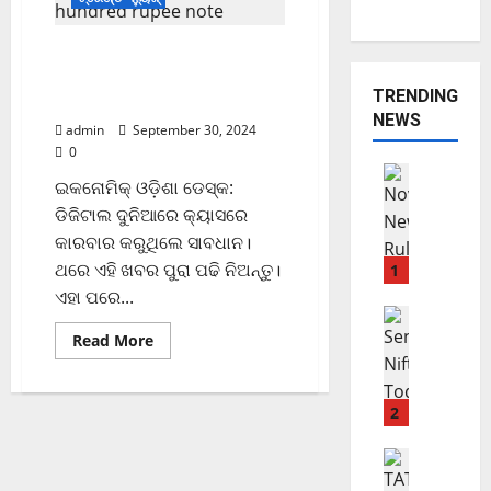
ପାଞ୍ଚ ଶହ ଟଙ୍କିଆ ନୋଟରେ
ଗାନ୍ଧୀଙ୍କ ବଦଳରେ ଅନୁପମଙ୍କ
TRENDING
ମୁହଁ
NEWS
admin
September 30, 2024
0
ଟ୍ରେଣ୍ଡିଂ ନ୍
ଇକନୋମିକ୍ ଓଡ଼ିଶା ଡେସ୍କ:
ବିଜନେସ୍
ଡିଜିଟାଲ ଦୁନିଆରେ କ୍ୟାସରେ
N
କାରବାର କରୁଥିଲେ ସାବଧାନ।
o
v
ଥରେ ଏହି ଖବର ପୁରା ପଢି ନିଅନ୍ତୁ।
1
e
ଏହା ପରେ...
m
ଭାରତୀୟ ମା
ମାର୍କେଟ ଅପ
b
Read More
ଖ
e
ସି
r
ଲା
ପ
2
S
ହି
h
ଲା
ବିଜନେସ୍
a
ଏ
ରୁ