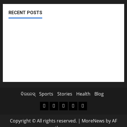
RECENT POSTS
November ପହିଲାରୁ ବଦଳିଯିବ ଏହି ସବୁ ନିୟମ
ଖସିଲା Share Market; ନାଲି ଗ୍ରାଫ୍ ଭିତରେ ବି ଗ୍ରୀନ୍ ସିଗନାଲ୍
ଏବେ ଯବାନଙ୍କ ପାଇଁ ଆସିବ TATAର ବିମାନ
Cyclone Update; ବାତ୍ୟାରେ ବନ୍ଦ ରହିବ ମଦ ଦୋକାନ
ସୁପ୍ରିମକୋର୍ଟଙ୍କ ଛାଟ; BCCIକୁ 158 କୋଟି ତଣ୍ଡ ଗଣିବ Byju’s
ବିଜନେସ୍
Sports
Stories
Health
Blog
Copyright © All rights reserved.
|
MoreNews
by AF