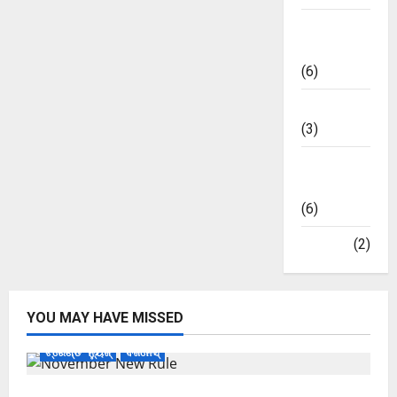
ଭାରତୀୟ
ମାର୍କେଟ
(6)
ମନୋରଞ୍ଜନ
(3)
ମାର୍କେଟ
ଅପଡେଟ୍
(6)
ରାଜନୀତି
(2)
YOU MAY HAVE MISSED
ଟ୍ରେଣ୍ଡିଂ ନ୍ୟୁଜ୍
ବିଜନେସ୍