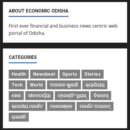
ABOUT ECONOMIC ODISHA
First ever financial and business news centric web
portal of Odisha.
CATEGORIES
Health
Newsbeat
Sports
Stories
Tech
World
ଅଦାଲତ ଶୁଣାଣି
କ୍ୟାରିୟର୍
ଖେଳ
ଜୀବନଚର୍ଯ୍ୟା
ଟ୍ରେଣ୍ଡିଂ ନ୍ୟୁଜ୍
ବିଜନେସ୍
ଭାରତୀୟ ମାର୍କେଟ
ମନୋରଞ୍ଜନ
ମାର୍କେଟ ଅପଡେଟ୍
ରାଜନୀତି