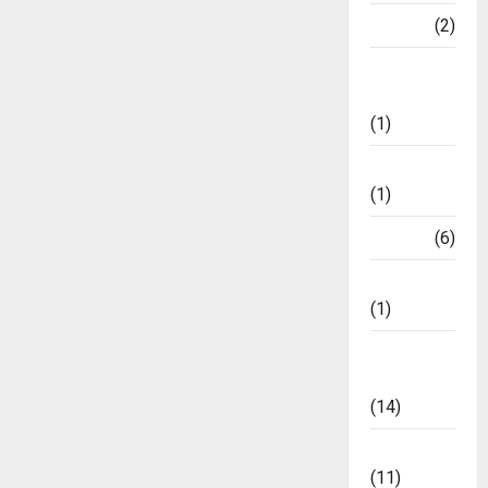
World
(2)
October
23,
ଅଦାଲତ
2024
ଶୁଣାଣି
(1)
0
କ୍ୟାରିୟର୍
(1)
ଖେଳ
(6)
ଜୀବନଚର୍ଯ୍ୟା
(1)
ଟ୍ରେଣ୍ଡିଂ
ନ୍ୟୁଜ୍
(14)
ବିଜନେସ୍
(11)