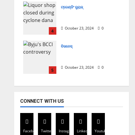
ଟ୍ରେଣ୍ଡିଂ ନ୍ୟୁଜ୍
Cyclone Update; ବାତ୍ୟାରେ
ବନ୍ଦ ରହିବ ମଦ ଦୋକାନ
October 23, 2024
0
4
ବିଜନେସ୍
ସୁପ୍ରିମକୋର୍ଟଙ୍କ ଛାଟ; BCCIକୁ
158 କୋଟି ତଣ୍ଡ ଗଣିବ Byju’s
October 23, 2024
0
5
CONNECT WITH US
Facebook
Twitter
Instagram
Linkedin
Youtube