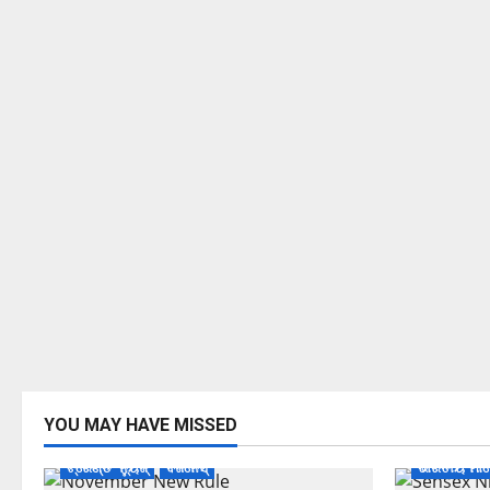
YOU MAY HAVE MISSED
ଟ୍ରେଣ୍ଡିଂ ନ୍ୟୁଜ୍
ବିଜନେସ୍
ଭାରତୀୟ ମାର୍