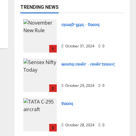
TRENDING NEWS
ଟ୍ରେଣ୍ଡିଂ ନ୍ୟୁଜ୍
ବିଜନେସ୍
November ପହିଲାରୁ ବଦଳିଯିବ
ଏହି ସବୁ ନିୟମ
October 31, 2024
0
1
ଭାରତୀୟ ମାର୍କେଟ
ମାର୍କେଟ ଅପଡେଟ୍
ଖସିଲା Share Market; ନାଲି
ଗ୍ରାଫ୍ ଭିତରେ ବି ଗ୍ରୀନ୍ ସିଗନାଲ୍
October 29, 2024
0
2
ବିଜନେସ୍
ଏବେ ଯବାନଙ୍କ ପାଇଁ ଆସିବ
TATAର ବିମାନ
October 28, 2024
0
3