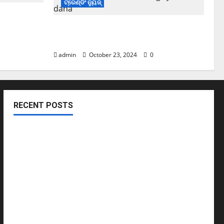
ଟ୍ରେଣ୍ଡିଂ ନ୍ୟୁଜ୍
ATAର ବିମାନ
Cyclone Update; ବାତ୍ୟାରେ ବନ୍ଦ ରହିବ
ମଦ ଦୋକାନ
admin
October 23, 2024
0
RECENT POSTS
November ପହିଲାରୁ ବଦଳିଯିବ ଏହି ସବୁ ନିୟମ
ଖସିଲା Share Market; ନାଲି ଗ୍ରାଫ୍ ଭିତରେ ବି ଗ୍ରୀନ୍ ସିଗନାଲ୍
ଏବେ ଯବାନଙ୍କ ପାଇଁ ଆସିବ TATAର ବିମାନ
Cyclone Update; ବାତ୍ୟାରେ ବନ୍ଦ ରହିବ ମଦ ଦୋକାନ
ସୁପ୍ରିମକୋର୍ଟଙ୍କ ଛାଟ; BCCIକୁ 158 କୋଟି ତଣ୍ଡ ଗଣିବ
Byju’s