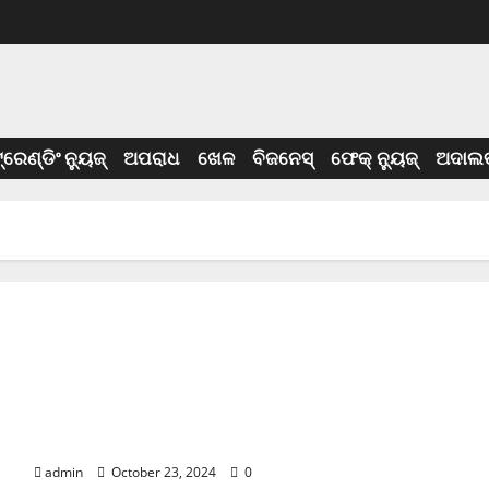
୍ରେଣ୍ଡିଂ ନ୍ୟୁଜ୍
ଅପରାଧ
ଖେଳ
ବିଜନେସ୍
ଫେକ୍ ନ୍ୟୁଜ୍
ଅଦାଲତ
Cyclone Update; ବାତ୍ୟାରେ ବନ୍ଦ ରହିବ ମଦ ଦୋକାନ
admin
October 23, 2024
0