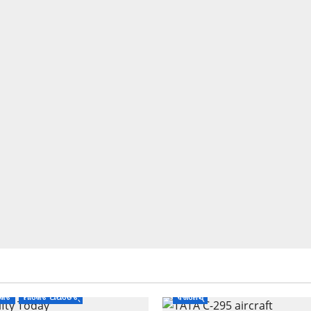
କେଟ
ମାର୍କେଟ ଅପଡେଟ୍
ବିଜନେସ୍