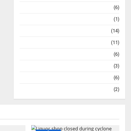
ଖେଳ
(6)
ଜୀବନଚର୍ଯ୍ୟା
(1)
ଟ୍ରେଣ୍ଡିଂ ନ୍ୟୁଜ୍
(14)
ବିଜନେସ୍
(11)
ଭାରତୀୟ ମାର୍କେଟ
(6)
ମନୋରଞ୍ଜନ
(3)
ମାର୍କେଟ ଅପଡେଟ୍
(6)
ରାଜନୀତି
(2)