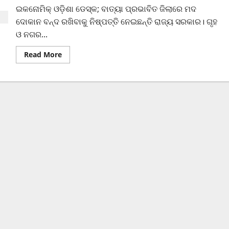
ଇକନୋମିକ୍ ଓଡ଼ିଶା ଡେସ୍କ; ବାତ୍ୟା ପ୍ରଭାବିତ ଜିଲାରେ ମଦ
ଦୋକାନ ବନ୍ଦ ରଖିବାକୁ ନିଷ୍ପତ୍ତି ନେଇଛନ୍ତି ରାଜ୍ୟ ସରକାର। ଗୃହ
ଓ ନଗର...
Read More