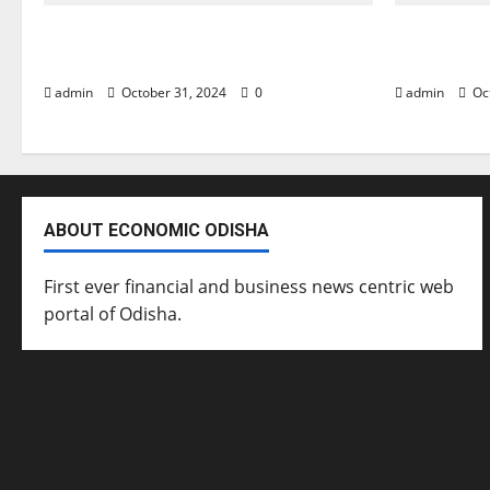
November ପହିଲାରୁ ବଦଳିଯିବ ଏହି ସବୁ
ଖସିଲା Shar
ନିୟମ
ବି ଗ୍ରୀନ୍ ସି
admin
October 31, 2024
0
admin
Oc
ABOUT ECONOMIC ODISHA
First ever financial and business news centric web
portal of Odisha.