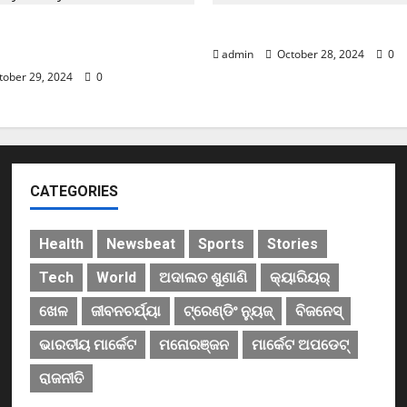
e Market; ନାଲି ଗ୍ରାଫ୍ ଭିତରେ
ଏବେ ଯବାନଙ୍କ ପାଇଁ ଆସିବ T
ଗନାଲ୍
admin
October 28, 2024
0
tober 29, 2024
0
CATEGORIES
Health
Newsbeat
Sports
Stories
Tech
World
ଅଦାଲତ ଶୁଣାଣି
କ୍ୟାରିୟର୍
ଖେଳ
ଜୀବନଚର୍ଯ୍ୟା
ଟ୍ରେଣ୍ଡିଂ ନ୍ୟୁଜ୍
ବିଜନେସ୍
ଭାରତୀୟ ମାର୍କେଟ
ମନୋରଞ୍ଜନ
ମାର୍କେଟ ଅପଡେଟ୍
ରାଜନୀତି