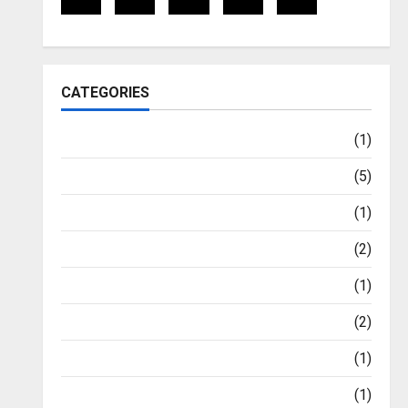
CATEGORIES
Health
(1)
Newsbeat
(5)
Sports
(1)
Stories
(2)
Tech
(1)
World
(2)
ଅଦାଲତ ଶୁଣାଣି
(1)
କ୍ୟାରିୟର୍
(1)