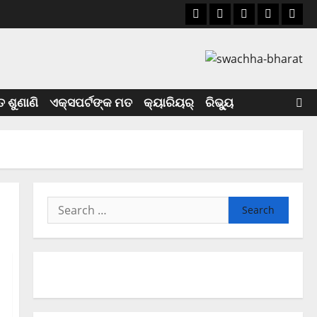
 ଶୁଣାଣି
ଏକ୍ସପର୍ଟଙ୍କ ମତ
କ୍ୟାରିୟର୍
ରିଭ୍ୟୁ