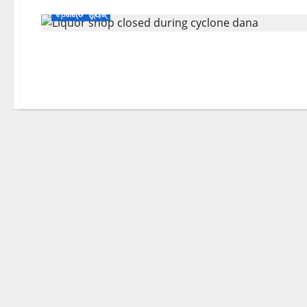
ଟ୍ରେଣ୍ଡିଂ ନ୍ୟୁଜ୍