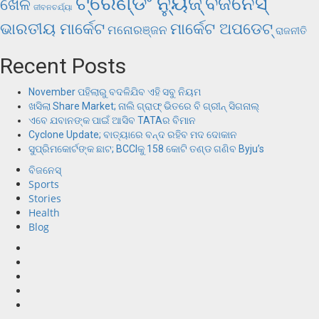
ଟ୍ରେଣ୍ଡିଂ ନ୍ୟୁଜ୍
ବିଜନେସ୍
ଖେଳ
ଜୀବନଚର୍ଯ୍ୟା
ଭାରତୀୟ ମାର୍କେଟ
ମାର୍କେଟ ଅପଡେଟ୍
ମନୋରଞ୍ଜନ
ରାଜନୀତି
Recent Posts
November ପହିଲାରୁ ବଦଳିଯିବ ଏହି ସବୁ ନିୟମ
ଖସିଲା Share Market; ନାଲି ଗ୍ରାଫ୍ ଭିତରେ ବି ଗ୍ରୀନ୍ ସିଗନାଲ୍
ଏବେ ଯବାନଙ୍କ ପାଇଁ ଆସିବ TATAର ବିମାନ
Cyclone Update; ବାତ୍ୟାରେ ବନ୍ଦ ରହିବ ମଦ ଦୋକାନ
ସୁପ୍ରିମକୋର୍ଟଙ୍କ ଛାଟ; BCCIକୁ 158 କୋଟି ତଣ୍ଡ ଗଣିବ Byju’s
ବିଜନେସ୍
Sports
Stories
Health
Blog