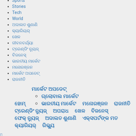
Sports
Stories
Tech
World
ଅଦାଲତ ଶୁଣାଣି
କ୍ୟାରିୟର୍
ଖେଳ
ଜୀବନଚର୍ଯ୍ୟା
ଟ୍ରେଣ୍ଡିଂ ନ୍ୟୁଜ୍
ବିଜନେସ୍
ଭାରତୀୟ ମାର୍କେଟ
ମନୋରଞ୍ଜନ
ମାର୍କେଟ ଅପଡେଟ୍
ରାଜନୀତି
ମାର୍କେଟ ଅପଡେଟ୍
ଗ୍ଲୋବାଲ ମାର୍କେଟ
ହୋମ୍
ଭାରତୀୟ ମାର୍କେଟ
ମନୋରଞ୍ଜନ
ରାଜନୀତି
ଟ୍ରେଣ୍ଡିଂ ନ୍ୟୁଜ୍
ଅପରାଧ
ଖେଳ
ବିଜନେସ୍
ଫେକ୍ ନ୍ୟୁଜ୍
ଅଦାଲତ ଶୁଣାଣି
ଏକ୍ସପର୍ଟଙ୍କ ମତ
କ୍ୟାରିୟର୍
ରିଭ୍ୟୁ