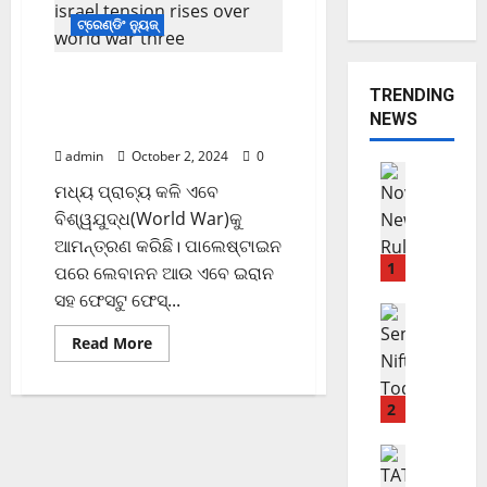
ଟ୍ରେଣ୍ଡିଂ ନ୍ୟୁଜ୍
ବିଶ୍ୱଯୁଦ୍ଧ ମୁହାଁ ମଧ୍ୟପ୍ରାଚ୍ୟ
TRENDING
କଳି; ଆମେରିକା ଏଣ୍ଟ୍ରି ପରେ
NEWS
ସ୍ଥିତି ସାଂଘାତିକ
admin
October 2, 2024
0
ଟ୍ରେଣ୍ଡିଂ ନ୍
ମଧ୍ୟ ପ୍ରାଚ୍ୟ କଳି ଏବେ
ବିଜନେସ୍
N
ବିଶ୍ୱଯୁଦ୍ଧ(World War)କୁ
o
ଆମନ୍ତ୍ରଣ କରିଛି। ପାଲେଷ୍ଟାଇନ
v
1
ପରେ ଲେବାନନ ଆଉ ଏବେ ଇରାନ
e
ସହ ଫେସଟୁ ଫେସ୍...
m
ଭାରତୀୟ ମା
ମାର୍କେଟ ଅପ
b
Read More
ଖ
e
ସି
r
ଲା
ପ
2
S
ହି
h
ଲା
ବିଜନେସ୍
a
ଏ
ରୁ