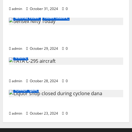
November ପହିଲାରୁ ବଦଳିଯିବ ଏହି ସବୁ ନିୟମ
admin
October 31, 2024
0
ଭାରତୀୟ ମାର୍କେଟ
ମାର୍କେଟ ଅପଡେଟ୍
ଖସିଲା Share Market; ନାଲି ଗ୍ରାଫ୍ ଭିତରେ ବି ଗ୍ରୀନ୍
ସିଗନାଲ୍
admin
October 29, 2024
0
ବିଜନେସ୍
ଏବେ ଯବାନଙ୍କ ପାଇଁ ଆସିବ TATAର ବିମାନ
admin
October 28, 2024
0
ଟ୍ରେଣ୍ଡିଂ ନ୍ୟୁଜ୍
Cyclone Update; ବାତ୍ୟାରେ ବନ୍ଦ ରହିବ ମଦ ଦୋକାନ
admin
October 23, 2024
0