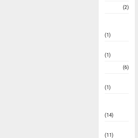
World
(2)
October
23,
ଅଦାଲତ
2024
ଶୁଣାଣି
(1)
0
କ୍ୟାରିୟର୍
(1)
ଖେଳ
(6)
ଜୀବନଚର୍ଯ୍ୟା
(1)
ଟ୍ରେଣ୍ଡିଂ
ନ୍ୟୁଜ୍
(14)
ବିଜନେସ୍
(11)