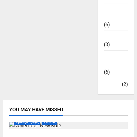
ଭାରତୀୟ
ମାର୍କେଟ
(6)
ମନୋରଞ୍ଜନ
(3)
ମାର୍କେଟ
ଅପଡେଟ୍
(6)
ରାଜନୀତି
(2)
YOU MAY HAVE MISSED
ଟ୍ରେଣ୍ଡିଂ ନ୍ୟୁଜ୍
ବିଜନେସ୍