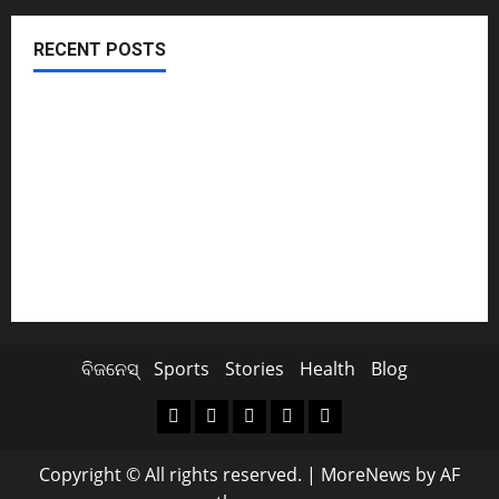
RECENT POSTS
November ପହିଲାରୁ ବଦଳିଯିବ ଏହି ସବୁ ନିୟମ
ଖସିଲା Share Market; ନାଲି ଗ୍ରାଫ୍ ଭିତରେ ବି ଗ୍ରୀନ୍ ସିଗନାଲ୍
ଏବେ ଯବାନଙ୍କ ପାଇଁ ଆସିବ TATAର ବିମାନ
Cyclone Update; ବାତ୍ୟାରେ ବନ୍ଦ ରହିବ ମଦ ଦୋକାନ
ସୁପ୍ରିମକୋର୍ଟଙ୍କ ଛାଟ; BCCIକୁ 158 କୋଟି ତଣ୍ଡ ଗଣିବ Byju’s
ବିଜନେସ୍
Sports
Stories
Health
Blog
Copyright © All rights reserved.
|
MoreNews
by AF