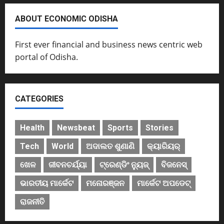
ABOUT ECONOMIC ODISHA
First ever financial and business news centric web
portal of Odisha.
CATEGORIES
Health
Newsbeat
Sports
Stories
Tech
World
ଅଦାଲତ ଶୁଣାଣି
କ୍ୟାରିୟର୍
ଖେଳ
ଜୀବନଚର୍ଯ୍ୟା
ଟ୍ରେଣ୍ଡିଂ ନ୍ୟୁଜ୍
ବିଜନେସ୍
ଭାରତୀୟ ମାର୍କେଟ
ମନୋରଞ୍ଜନ
ମାର୍କେଟ ଅପଡେଟ୍
ରାଜନୀତି